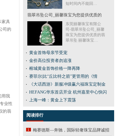
短时间内不能回…
翡翠吊坠公司_丽馨珠宝为您提供优质的
多家具
东莞丽馨珠宝有限公
公司的
司-翡翠吊坠公司_丽馨
珠宝为您提供优质的翡
翠吊坠 丽馨珠宝…
黄金首饰母亲节受宠
金价高位投资者勿追涨
榕城黄金首饰价格一降再降
赛菲尔|比“丘比特之箭”更管用的《情
《大话西游》新服冲级赢六福珠宝定制金
HEFANG华东首店开业 杭州嘉里中心快闪
们用我
上海一峰：黄金上下震荡
专业性
仪的翡
阅读排行
梅赛德斯—奔驰，国际轻奢珠宝品牌诚招