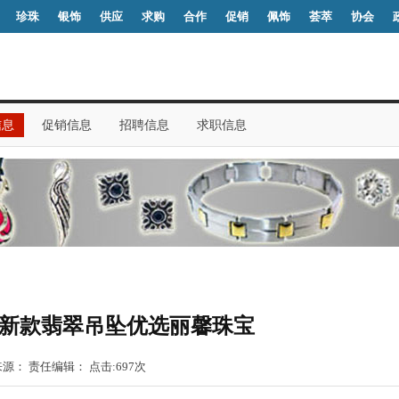
珍珠
银饰
供应
求购
合作
促销
佩饰
荟萃
协会
信息
促销信息
招聘信息
求职信息
买新款翡翠吊坠优选丽馨珠宝
 来源：
责任编辑： 点击:
697
次