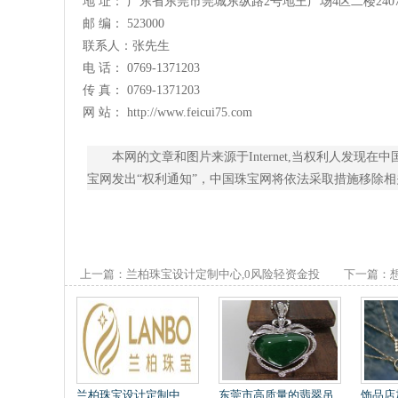
地 址： 广东省东莞市莞城东纵路2号地王广场4区二楼240
邮 编： 523000
联系人：张先生
电 话： 0769-1371203
传 真： 0769-1371203
网 站： http://www.feicui75.com
本网的文章和图片来源于Internet,当权利人发
宝网发出“权利通知”，中国珠宝网将依法采取措施移除相关内容
上一篇：
兰柏珠宝设计定制中心,0风险轻资金投
下一篇：
资
翡翠戒指
兰柏珠宝设计定制中
东莞市高质量的翡翠吊
饰品店