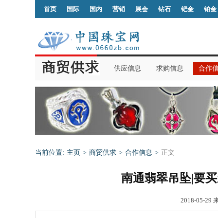
首页
国际
国内
营销
展会
钻石
钯金
铂金
供应信息
求购信息
合作
当前位置:
主页
>
商贸供求
>
合作信息
>
正文
南通翡翠吊坠|要
2018-05-29