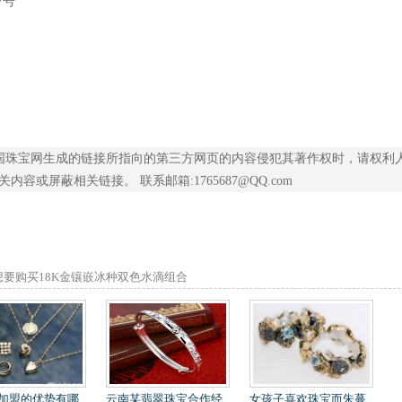
7号
现在中国珠宝网生成的链接所指向的第三方网页的内容侵犯其著作权时，请权利
或屏蔽相关链接。 联系邮箱:1765687@QQ.com
想要购买18K金镶嵌冰种双色水滴组合
请锁定方盛珠宝-供应
加盟的优势有哪
云南某翡翠珠宝合作经
女孩子喜欢珠宝而朱蔓