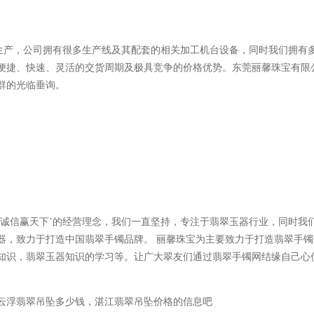
吊坠生产，公司拥有很多生产线及其配套的相关加工机台设备，同时我们拥有
便捷、快速、灵活的交货周期及极具竞争的价格优势。东莞丽馨珠宝有限
群的光临垂询。
‘诚信赢天下’的经营理念，我们一直坚持，专注于翡翠玉器行业，同时我
器，致力于打造中国翡翠手镯品牌。 丽馨珠宝为主要致力于打造翡翠手镯
知识，翡翠玉器知识的学习等。让广大翠友们通过翡翠手镯网结缘自己心
浮翡翠吊坠多少钱，湛江翡翠吊坠价格的信息吧