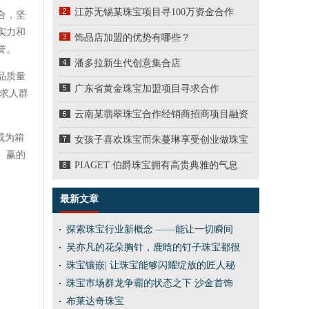
江苏无锡某珠宝项目寻100万资金合作
合，坚
实力和
饰品店加盟的优势有哪些？
誉。
潘多拉新生代创意集合店
品质量
广东省黄金珠宝加盟项目寻求合作
求人群
云南某翡翠珠宝合作经销商招商项目融资
成为箱
女孩子喜欢珠宝而朱蔓琳享受创业做珠宝
。赢的
PIAGET 伯爵珠宝拥有高贵典雅的气息
最新文章
探索珠宝行业新概念 ——能让一切瞬间
吴亦凡的花朵胸针，鹿晗的钉子珠宝都很
珠宝镶嵌| 让珠宝能够闪耀绽放的匠人秘
珠宝市场群龙争霸的状态之下 沙金首饰
布莱达奇珠宝