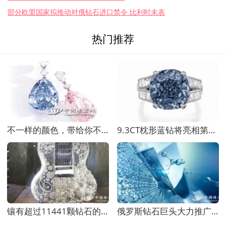
部分欧盟国家拟推动对俄钻石进口禁令 比利时未表
热门推荐
不一样的颜色，带给你不一样的精彩——钻奇彩钻
9.3CT枕形蓝钻将亮相第二届 GEMGENèVE 日内瓦国
镶有超过11441颗钻石的吉他将亮相阿联酋珠宝展
俄罗斯钻石巨头大力推广带荧光的钻石