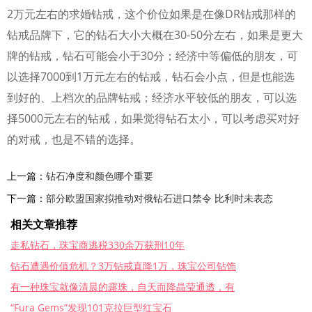
2万元左右的求婚钻戒，这个价位如果是在像DR钻戒那样的
钻戒品牌下，它的钻石大小大概在30-50分左右，如果是更大
牌的钻戒，钻石可能会小于30分；经济中等偏低的朋友，可
以选择7000到1万元左右的钻戒，钻石会小点，但是也能选
到好的、上档次的品牌钻戒；经济水平较低的朋友，可以选
择5000元左右的钻戒，如果觉得钻石太小，可以考虑买对好
的对戒，也是不错的选择。
上一篇：
钻石净度和颜色哪个重要
下一篇：
部分欧盟国家拟推动对俄钻石进口禁令 比利时未表态
相关文章推荐
走私钻石，珠宝商逃税330余万获刑10年
钻石遭遇价值危机？3万钻戒直降1万，珠宝公司钻饰
有一种珠宝就像清晨的露珠，自天而降晶莹通透，有
“Fura Gems”发现101克拉巨型红宝石