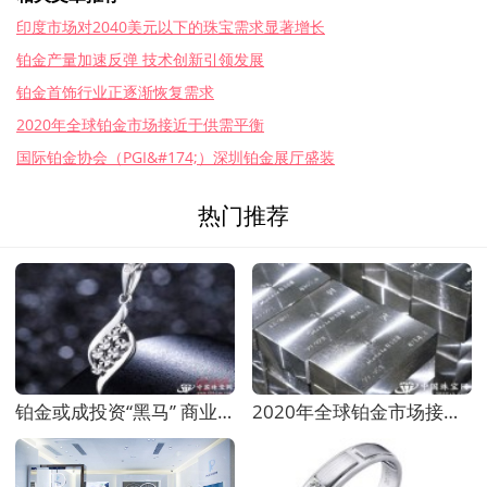
印度市场对2040美元以下的珠宝需求显著增长
铂金产量加速反弹 技术创新引领发展
铂金首饰行业正逐渐恢复需求
2020年全球铂金市场接近于供需平衡
国际铂金协会（PGI&#174;）深圳铂金展厅盛装
热门推荐
铂金或成投资“黑马” 商业银行助力加码
2020年全球铂金市场接近于供需平衡