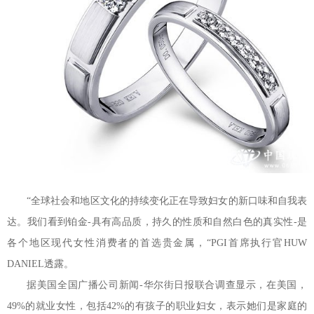
“全球社会和地区文化的持续变化正在导致妇女的新口味和自我表
达。我们看到铂金-具有高品质，持久的性质和自然白色的真实性-是
各个地区现代女性消费者的首选贵金属，“PGI首席执行官HUW
DANIEL透露。
据美国全国广播公司新闻-华尔街日报联合调查显示，在美国，
49%的就业女性，包括42%的有孩子的职业妇女，表示她们是家庭的