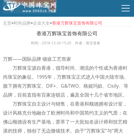
主页
>
时尚品牌
>
企业大全
>
香港万辉珠宝首饰有限公司
香港万辉珠宝首饰有限公司
时间：2018-12-26 15:20
作者：珠宝使者
行业资讯
珠宝资讯
商贸供求
时尚品牌
万辉——国际品牌 镶嵌工艺世家
万辉珠宝源自香港，倡导时尚、潮流的个性成为香港时
尚珠宝的象征。1995年，万辉珠宝正式进入中国大陆市场。
旗下拥有万辉珠宝、DIF+、G&TWO、格妮玛奴、Cisily、等
品牌，目前直指有百家连锁店，遍及全国十几个省市地区。
万辉珠宝自主设计与销售，在香港和顺德拥有设计室，
设计风格充分地融合了欧洲时尚和中国简约主义的气质；在
佛山顺德设有生产基地，荟萃了一大批知名设计师和技艺精
湛的技师，独创了无边微镶技术。由于“万辉珠宝”与“周大