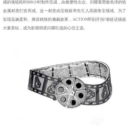
感的项链耗时800小时制作完成，由耐磨性出众、闪耀着黑银色泽的锆
金属材质打造而成。这一材质由宝格丽率先引入高级珠宝领域。为了
实现温婉柔和、雍容精致的佩戴效果，ACTION即刻开拍!项链还镶嵌
大量美钻，成为影视明星闪耀红毯的心仪之选。