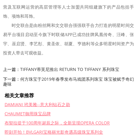
营及互联网运营的高层管理等人士加盟共同组建旗下的产品包括手
饰、项饰和耳饰。
时交联合是由粉丝网和文交联合强强联手合力打造的明星时间交
易平台项目启动至今旗下时联储APP已成功挂牌凤凰传奇、汪峰、张
宇、巫启贤、李艺彤、黄圣依、胡夏、亨德利等众多明星时间资产为
投资人带去可观收益。
上一篇：
TIFFANY蒂芙尼推出 RETURN TO TIFFANY 系列珠宝
下一篇：
何方珠宝于2019年春季发布马戏团系列珠宝 珠宝被赋予奇幻
趣味
相关文章推荐
DAMIANI 玳美雅--意大利钻石之勋
CHAUMET御用珠宝品牌
布契拉提于100周年诞辰之际，全新呈现OPERA COLOR
即刻开拍！BVLGARI宝格丽光影奇遇高级珠宝系列全