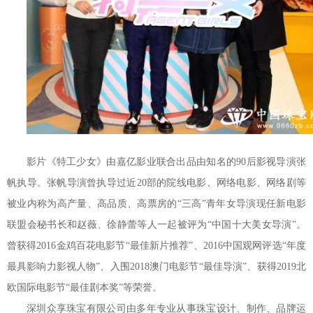
影片《特工少女》由嘉亿影业联合出品由知名的90后影视导演张
帆执导。张帆导演曾执导过近20部的院线电影、网络电影、网络剧等
被业内称为高产量、高品质、高票房的“三高”青年女导演现任新电影
联盟会秘书长和赵薇、徐静蕾等人一起被评为“中国十大美女导演”。
曾获得2016金鸡百花电影节“最佳新片推荐”、2016中国观网评选“年度
最具影响力影视人物”、入围2018澳门电影节“最佳导演”、获得2019北
欧国际电影节“最佳剧本奖”等荣誉。
深圳众享珠宝有限公司由多年专业从事珠宝设计、制作、品牌运