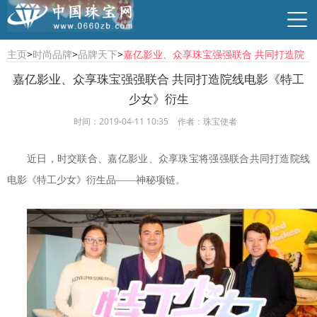
主页
>
时尚品牌
>
品牌天下
>
嘉亿影业、众享珠宝强强联合 共同打造院
线电影《特工少女》衍生
嘉亿影业、众享珠宝强强联合 共同打造院线电影《特工
少女》衍生
行业资讯
珠宝资讯
商贸供求
时尚品牌
时间：2019-04-11 10:35
作者：珠宝使者
近日，时交联合、嘉亿影业、众享珠宝将强强联合共同打造院线
电影《特工少女》衍生品——神秘项链。