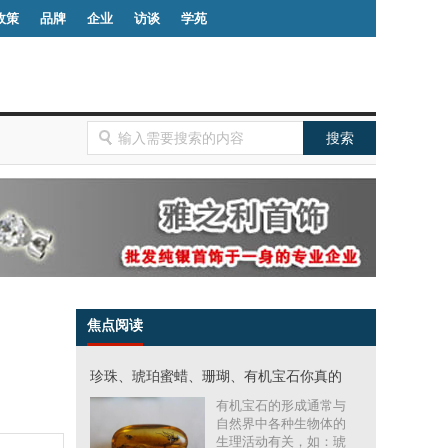
政策
品牌
企业
访谈
学苑
焦点阅读
珍珠、琥珀蜜蜡、珊瑚、有机宝石你真的
有机宝石的形成通常与
自然界中各种生物体的
生理活动有关，如：琥