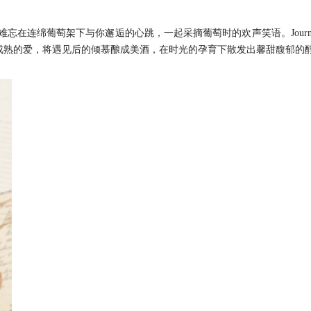
忘在连绵葡萄架下与你邂逅的心跳，一起采摘葡萄时的欢声笑语。Journ
益成熟的爱，将遇见后的倾慕酿成美酒，在时光的孕育下散发出馨甜馥郁的