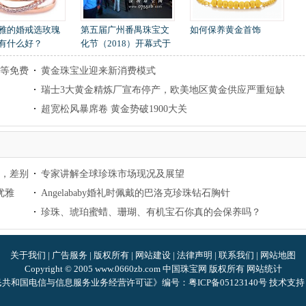
雅的婚戒选玫瑰
第五届广州番禺珠宝文
如何保养黄金首饰
有什么好？
化节（2018）开幕式于
11月26日隆重举行
宝等免费
黄金珠宝业迎来新消费模式
瑞士3大黄金精炼厂宣布停产，欧美地区黄金供应严重短缺
超宽松风暴席卷 黄金势破1900大关
，差别
专家讲解全球珍珠市场现况及展望
优雅
Angelababy婚礼时佩戴的巴洛克珍珠钻石胸针
珍珠、琥珀蜜蜡、珊瑚、有机宝石你真的会保养吗？
关于我们
|
广告服务
|
版权所有
|
网站建设
|
法律声明
|
联系我们
|
网站地图
Copyright © 2005 www.0660zb.com 中国珠宝网 版权所有
网站统计
共和国电信与信息服务业务经营许可证》编号：粤ICP备05123140号
技术支持