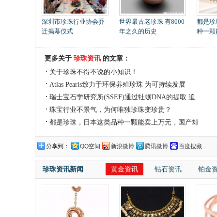
深圳市珍珠行业协会乔
世界最古老珍珠 有8000
都是珍
迁揭幕仪式
年之久的历史
种一颗
更多关于
珍珠资讯
的文章：
关于珍珠不得不说的小知识！
Atlas Pearls致力于环保养殖珍珠 为可持续发展
瑞士宝石学研究所(SSEF)通过牡蛎DNA的提取 追
踪
珠宝行业不景气，为何唯独珍珠变珍贵？
都是珍珠，日本这类品种一颗能卖上万元，国产却
分享到：
QQ空间
新浪微博
腾讯微博
百度搜藏
珍珠资讯新闻
黄金资讯
钻石资讯
铂金