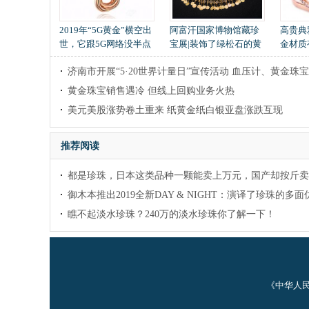
2019年“5G黄金”横空出
阿富汗国家博物馆藏珍
高贵典
世，它跟5G网络没半点
宝展|装饰了绿松石的黄
金材质
关系，它会给我们带
金项链
济南市开展“5·20世界计量日”宣传活动 血压计、黄金珠
黄金珠宝销售遇冷 但线上回购业务火热
美元美股涨势卷土重来 纸黄金纸白银亚盘涨跌互现
推荐阅读
都是珍珠，日本这类品种一颗能卖上万元，国产却按斤卖
在哪
御木本推出2019全新DAY & NIGHT：演译了珍珠的多面
瞧不起淡水珍珠？240万的淡水珍珠你了解一下！
《中华人民