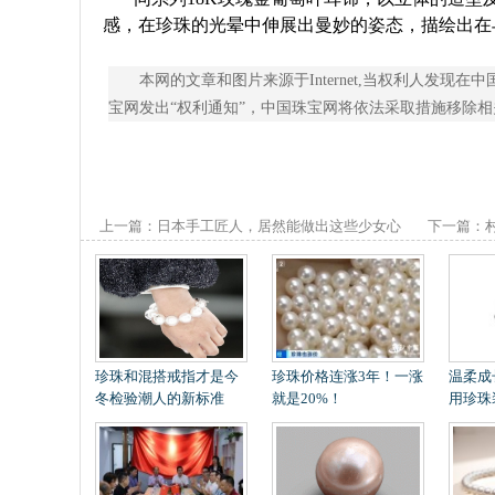
感，在珍珠的光晕中伸展出曼妙的姿态，描绘出在
本网的文章和图片来源于Internet,当权利人发
宝网发出“权利通知”，中国珠宝网将依法采取措施移除相关内容
上一篇：
日本手工匠人，居然能做出这些少女心
下一篇：
爆棚的首饰
吆喝一年售
珍珠和混搭戒指才是今
珍珠价格连涨3年！一涨
温柔成
冬检验潮人的新标准
就是20%！
用珍珠