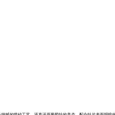
型及细腻的喷砂工艺，逼真还原葡萄叶的美态，配合叶片表面明暗