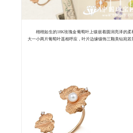
栩栩如生的18K玫瑰金葡萄叶上镶嵌着圆润亮泽的
大一小两片葡萄叶遥相呼应，叶片边缘镶饰三颗美钻宛若