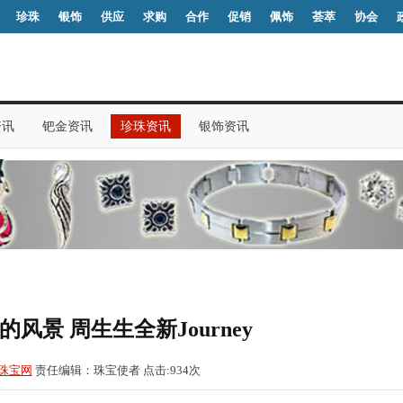
珍珠
银饰
供应
求购
合作
促销
佩饰
荟萃
协会
资讯
钯金资讯
珍珠资讯
银饰资讯
风景 周生生全新Journey
珠宝网
责任编辑：珠宝使者 点击:
934
次