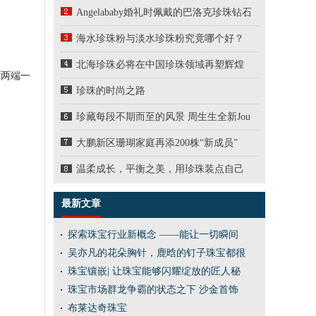
Angelababy婚礼时佩戴的巴洛克珍珠钻石
海水珍珠粉与淡水珍珠粉究竟哪个好？
北海珍珠必将在中国珍珠领域再塑辉煌
，两端一
珍珠的时尚之路
珍藏每段不期而至的风景 周生生全新Jou
大鹏新区珊瑚家庭再添200株“新成员”
温柔成长，平衡之美，用珍珠装点自己
最新文章
探索珠宝行业新概念 ——能让一切瞬间
吴亦凡的花朵胸针，鹿晗的钉子珠宝都很
珠宝镶嵌| 让珠宝能够闪耀绽放的匠人秘
珠宝市场群龙争霸的状态之下 沙金首饰
布莱达奇珠宝