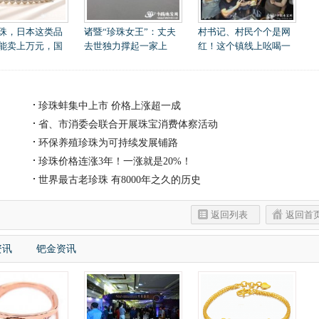
珠，日本这类品
诸暨“珍珠女王”：丈夫
村书记、村民个个是网
能卖上万元，国
去世独力撑起一家上
红！这个镇线上吆喝一
珍珠蚌集中上市 价格上涨超一成
省、市消委会联合开展珠宝消费体察活动
环保养殖珍珠为可持续发展铺路
珍珠价格连涨3年！一涨就是20%！
世界最古老珍珠 有8000年之久的历史
返回列表
返回首
资讯
钯金资讯