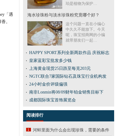
珀是植物为保护…
ey「遇
海水珍珠粉与淡水珍珠粉究竟哪个好？
醇香。
这个问题一直在小编心
中久久不能放下。今天
呢，珠宝招商网的小编
就带朋友们一起…
HAPPY SPORT系列全新两款作品 庆祝标志
皇家蓝彩宝批发多少钱
上海黄金现货25日跌至每克203元
NGTC联合7家国际钻石及珠宝行业机构发
24小时金价评级偏强
南非Lonmin将08/09财年铂金销售目标下
成都国际珠宝首饰展览会
阅读排行
河蚌里面为什么会出现珍珠，需要的条件