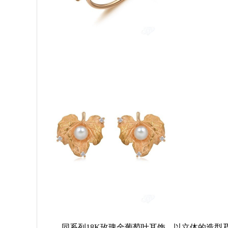
同系列18K玫瑰金葡萄叶耳饰，以立体的造