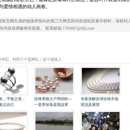
与爱情相遇的动人画卷。
现在中国珠宝网生成的链接所指向的第三方网页的内容侵犯其著作权时，请权利
或屏蔽相关链接。 联系邮箱:1765687@QQ.com
村书记、村民个个是网红！这个镇线上
出240亿元珍珠
长，平衡之美，
珍珠养殖大户邓绍松---
专家讲解全球珍珠市场
装点自己
一直养珍珠是我这辈
现况及展望