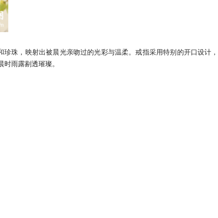
柔和珍珠，映射出被晨光亲吻过的光彩与温柔。戒指采用特别的开口设计
晨时雨露剔透璀璨。