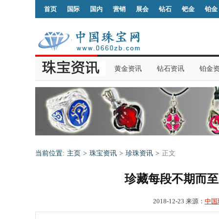
首页
国际
国内
营销
展会
钻石
钯金
铂金
黄金资讯
钻石资讯
铂金
当前位置:
主页
>
珠宝资讯
>
珍珠资讯
>
正文
珍藏每段不期而至的
2018-12-23 来源：
中国