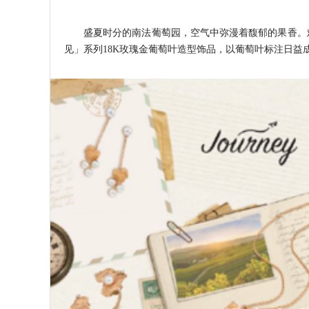
盛夏时分的南法葡萄园，空气中弥漫着馥郁的果香。难
见」系列18K玫瑰金葡萄叶造型饰品，以葡萄叶标注日