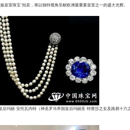
家族皇室珠宝’拍卖，将以独特视角呈献欧洲最重要皇室之一的盛大光辉。
皇后玛丽·安托瓦内特（神圣罗马帝国皇后玛丽亚·特蕾莎之女及路易十六