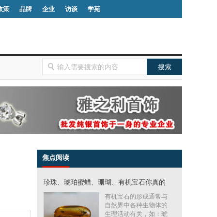
政策
品牌
企业
访谈
学苑
焦点阅读
珍珠、琥珀蜜蜡、珊瑚、有机宝石你真的
有机宝石的形成通常与
自然界中各种生物体的
生理活动有关，如：琥