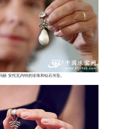
玛丽·安托瓦内特的珍珠和钻石吊坠。