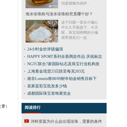
珀是植物为保护…
海水珍珠粉与淡水珍珠粉究竟哪个好？
这个问题一直在小编心
中久久不能放下。今天
呢，珠宝招商网的小编
就带朋友们一起…
24小时金价评级偏强
HAPPY SPORT系列全新两款作品 庆祝标志
NGTC联合7家国际钻石及珠宝行业机构发
上海黄金现货25日跌至每克203元
南非Lonmin将08/09财年铂金销售目标下
皇家蓝彩宝批发多少钱
成都国际珠宝首饰展览会
之妻）
阅读排行
河蚌里面为什么会出现珍珠，需要的条件