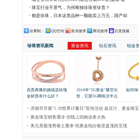
踪
珠宝行业不景气，为何唯独珍珠变珍贵？
都是珍珠，日本这类品种一颗能卖上万元，国产却
分享到：
QQ空间
新浪微博
腾讯微博
百度搜藏
珍珠资讯新闻
黄金资讯
钻石资讯
铂金
高贵典雅的婚戒选玫瑰
2019年“5G黄金”横空出
如何保
金材质有什么好？
世，它跟5G网络没半点
关系，它会给我们带
济南市开展“5·20世界计量日”宣传活动 血压计、黄金珠
黄金珠宝销售遇冷 但线上回购业务火热
美元美股涨势卷土重来 纸黄金纸白银亚盘涨跌互现