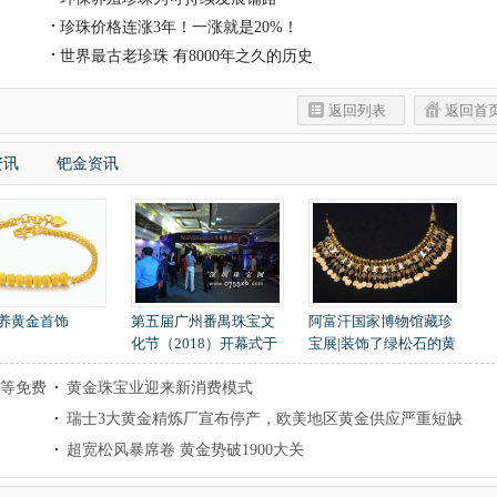
珍珠价格连涨3年！一涨就是20%！
世界最古老珍珠 有8000年之久的历史
返回列表
返回首
资讯
钯金资讯
养黄金首饰
第五届广州番禺珠宝文
阿富汗国家博物馆藏珍
化节（2018）开幕式于
宝展|装饰了绿松石的黄
11月26日隆重举行
金项链
宝等免费
黄金珠宝业迎来新消费模式
瑞士3大黄金精炼厂宣布停产，欧美地区黄金供应严重短缺
超宽松风暴席卷 黄金势破1900大关