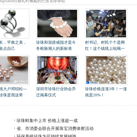
Angelababy婚礼时佩戴的巴洛克珍珠钻
长，平衡之美，
珍珠和混搭戒指才是今
村书记、村民个个是网
装点自己
冬检验潮人的新标准
红！这个镇线上吆喝一
殖大户邓绍松---
深圳市珍珠行业协会乔
珍珠价格连涨3年！一涨
珍珠是我这辈
迁揭幕仪式
就是20%！
珍珠蚌集中上市 价格上涨超一成
省、市消委会联合开展珠宝消费体察活动
环保养殖珍珠为可持续发展铺路