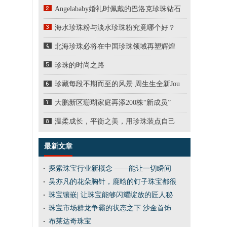
Angelababy婚礼时佩戴的巴洛克珍珠钻石
海水珍珠粉与淡水珍珠粉究竟哪个好？
北海珍珠必将在中国珍珠领域再塑辉煌
珍珠的时尚之路
珍藏每段不期而至的风景 周生生全新Jou
大鹏新区珊瑚家庭再添200株“新成员”
温柔成长，平衡之美，用珍珠装点自己
最新文章
探索珠宝行业新概念 ——能让一切瞬间
吴亦凡的花朵胸针，鹿晗的钉子珠宝都很
珠宝镶嵌| 让珠宝能够闪耀绽放的匠人秘
珠宝市场群龙争霸的状态之下 沙金首饰
布莱达奇珠宝