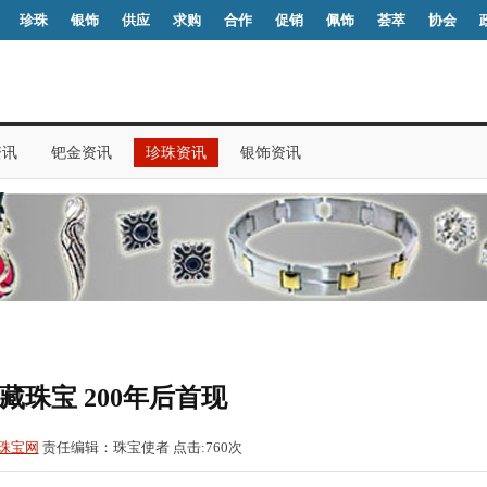
珍珠
银饰
供应
求购
合作
促销
佩饰
荟萃
协会
资讯
钯金资讯
珍珠资讯
银饰资讯
藏珠宝 200年后首现
珠宝网
责任编辑：珠宝使者 点击:
760
次