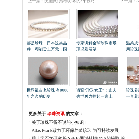
上一篇：
快速辨别珍珠好坏的5个技巧
下一篇：
石胸针
都是珍珠，日本这类品
专家讲解全球珍珠市场
温柔成
种一颗能卖上万元，国
现况及展望
用珍珠
世界最古老珍珠 有8000
诸暨“珍珠女王”：丈夫
珍珠养
年之久的历史
去世独力撑起一家上
一直养
更多关于
珍珠资讯
的文章：
关于珍珠不得不说的小知识！
Atlas Pearls致力于环保养殖珍珠 为可持续发展
瑞士宝石学研究所(SSEF)通过牡蛎DNA的提取 追